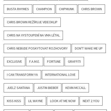
BUSTA RHYMES
CHAMPION
CHIPMUNK
CHRIS BROWN
CHRIS BROWN REŽÍRUJE VIDEOKLIP
CHRIS NA VYSTOUPENÍ NA VMA LÉTAL
CHRIS NEBUDE POSKYTOVAT ROZHOVORY
DON'T WAKE ME UP
EXCLUSIVE
F.A.M.E.
FORTUNE
GRAFFITI
I CAN TRANSFORM YA
INTERNATIONAL LOVE
JUELZ SANTANA
JUSTIN BIEBER
KEVIN MCCALL
KISS KISS
LIL WAYNE
LOOK AT ME NOW
NEXT 2 YOU