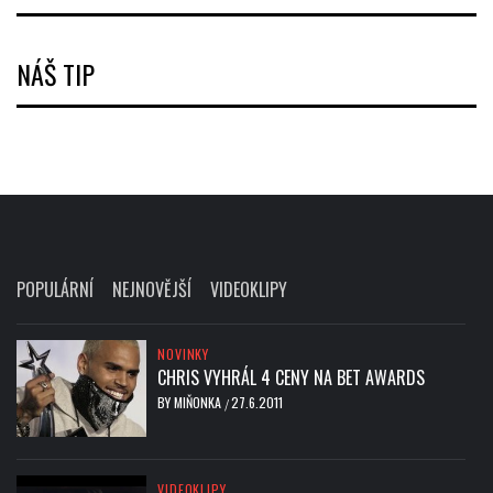
NÁŠ TIP
POPULÁRNÍ
NEJNOVĚJŠÍ
VIDEOKLIPY
NOVINKY
CHRIS VYHRÁL 4 CENY NA BET AWARDS
BY
MIŇONKA
27.6.2011
/
VIDEOKLIPY