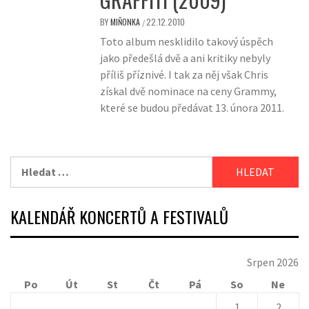
BY
MIŇONKA
22.12.2010
/
Toto album nesklidilo takový úspěch
jako předešlá dvě a ani kritiky nebyly
příliš příznivé. I tak za něj však Chris
získal dvě nominace na ceny Grammy,
které se budou předávat 13. února 2011.
Vyhledávání
KALENDÁŘ KONCERTŮ A FESTIVALŮ
Srpen 2026
Po
Út
St
Čt
Pá
So
Ne
1
2