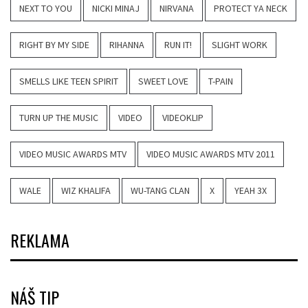
NEXT TO YOU
NICKI MINAJ
NIRVANA
PROTECT YA NECK
RIGHT BY MY SIDE
RIHANNA
RUN IT!
SLIGHT WORK
SMELLS LIKE TEEN SPIRIT
SWEET LOVE
T-PAIN
TURN UP THE MUSIC
VIDEO
VIDEOKLIP
VIDEO MUSIC AWARDS MTV
VIDEO MUSIC AWARDS MTV 2011
WALE
WIZ KHALIFA
WU-TANG CLAN
X
YEAH 3X
REKLAMA
NÁŠ TIP