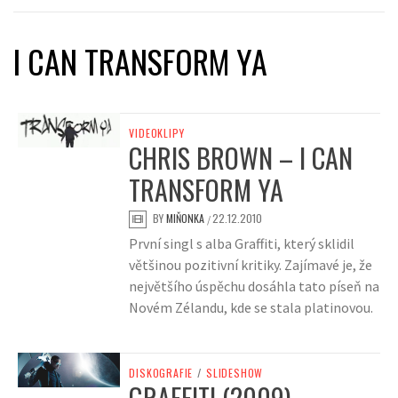
I CAN TRANSFORM YA
VIDEOKLIPY
CHRIS BROWN – I CAN
TRANSFORM YA
BY
MIŇONKA
22.12.2010
/
První singl s alba Graffiti, který sklidil
většinou pozitivní kritiky. Zajímavé je, že
největšího úspěchu dosáhla tato píseň na
Novém Zélandu, kde se stala platinovou.
DISKOGRAFIE
/
SLIDESHOW
GRAFFITI (2009)