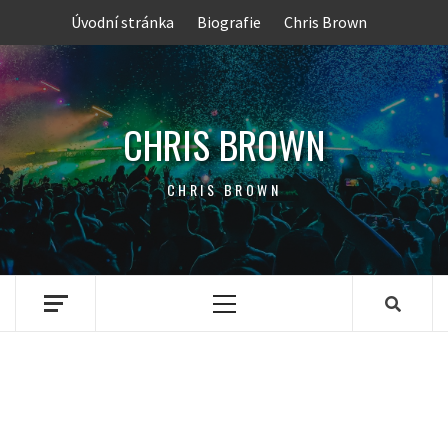
Skip
Úvodní stránka
Biografie
Chris Brown
to
content
CHRIS BROWN
CHRIS BROWN
Primary
Menu