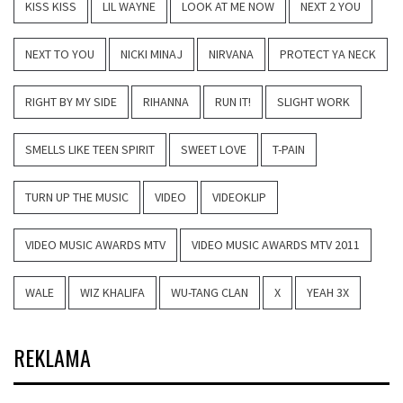
KISS KISS
LIL WAYNE
LOOK AT ME NOW
NEXT 2 YOU
NEXT TO YOU
NICKI MINAJ
NIRVANA
PROTECT YA NECK
RIGHT BY MY SIDE
RIHANNA
RUN IT!
SLIGHT WORK
SMELLS LIKE TEEN SPIRIT
SWEET LOVE
T-PAIN
TURN UP THE MUSIC
VIDEO
VIDEOKLIP
VIDEO MUSIC AWARDS MTV
VIDEO MUSIC AWARDS MTV 2011
WALE
WIZ KHALIFA
WU-TANG CLAN
X
YEAH 3X
REKLAMA