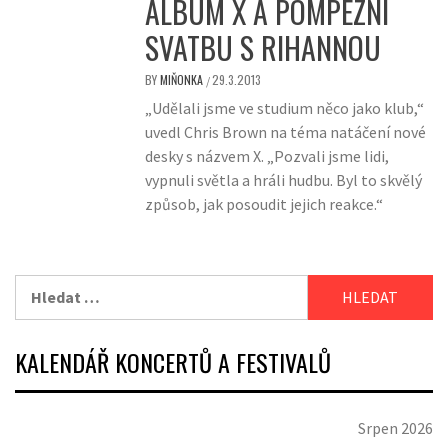
ALBUM X A POMPÉZNÍ
SVATBU S RIHANNOU
BY
MIŇONKA
29.3.2013
/
„Udělali jsme ve studium něco jako klub,“
uvedl Chris Brown na téma natáčení nové
desky s názvem X. „Pozvali jsme lidi,
vypnuli světla a hráli hudbu. Byl to skvělý
způsob, jak posoudit jejich reakce.“
Vyhledávání
KALENDÁŘ KONCERTŮ A FESTIVALŮ
Srpen 2026