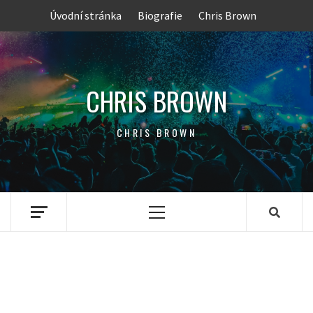
Skip
Úvodní stránka
Biografie
Chris Brown
to
content
CHRIS BROWN
CHRIS BROWN
Primary
Menu