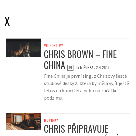
X
VIDEOKLIPY
CHRIS BROWN – FINE
CHINA
BY
MIŇONKA
2.4.2013
/
Fine China je první singl z Chrisovy šesté
studiové desky X, která by měla vyjít ještě
letos na konci léta nebo na začátku
podzimu.
NOVINKY
CHRIS PŘIPRAVUJE