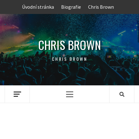
Skip
Úvodní stránka
Biografie
Chris Brown
to
content
CHRIS BROWN
CHRIS BROWN
Primary
Menu