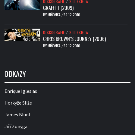
DISKOGRAFIE
/
SLIDESHOW
GRAFFITI (2009)
BY
MIŇONKA
22.12.2010
/
DISKOGRAFIE
/
SLIDESHOW
CHRIS BROWN´S JOURNEY (2006)
BY
MIŇONKA
22.12.2010
/
ODKAZY
Enrique Iglesias
Horkýže Slíže
James Blunt
Jiří Zonyga