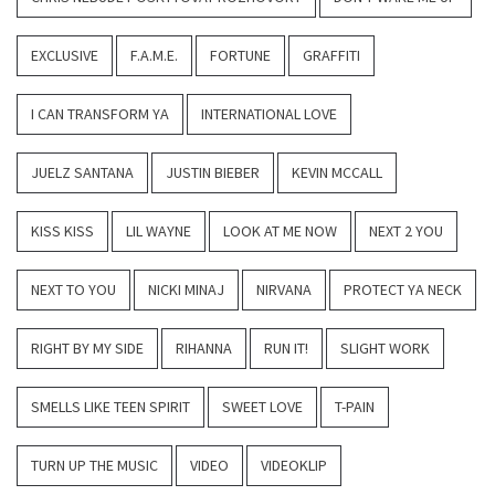
EXCLUSIVE
F.A.M.E.
FORTUNE
GRAFFITI
I CAN TRANSFORM YA
INTERNATIONAL LOVE
JUELZ SANTANA
JUSTIN BIEBER
KEVIN MCCALL
KISS KISS
LIL WAYNE
LOOK AT ME NOW
NEXT 2 YOU
NEXT TO YOU
NICKI MINAJ
NIRVANA
PROTECT YA NECK
RIGHT BY MY SIDE
RIHANNA
RUN IT!
SLIGHT WORK
SMELLS LIKE TEEN SPIRIT
SWEET LOVE
T-PAIN
TURN UP THE MUSIC
VIDEO
VIDEOKLIP