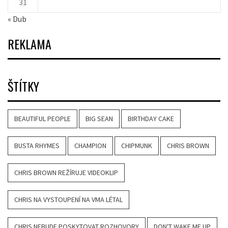
31
« Dub
REKLAMA
ŠTÍTKY
BEAUTIFUL PEOPLE
BIG SEAN
BIRTHDAY CAKE
BUSTA RHYMES
CHAMPION
CHIPMUNK
CHRIS BROWN
CHRIS BROWN REŽÍRUJE VIDEOKLIP
CHRIS NA VYSTOUPENÍ NA VMA LÉTAL
CHRIS NEBUDE POSKYTOVAT ROZHOVORY
DON'T WAKE ME UP