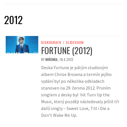
2012
DISKOGRAFIE
/
SLIDESHOW
FORTUNE (2012)
BY
MIŇONKA
16.6.2012
/
Deska Fortune je pátým studiovým
albem Chrise Browna a termín jejího
vydání byl po několika odkladech
stanoven na 29. června 2012. Prvním
singlem z desky byl hit Turn Up the
Music, který později následovaly ještě tři
další singly – Sweet Love, Till i Die a
Don’t Wake Me Up.